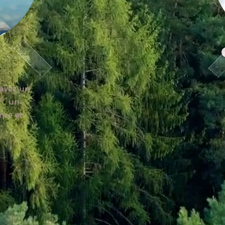
 avez un
f , un
nce en