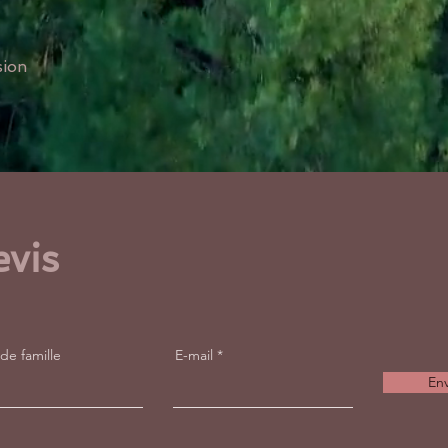
sion
evis
e famille
E-mail
En