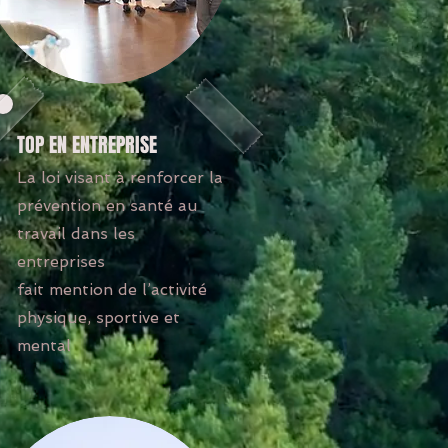
TOP EN ENTREPRISE
La loi visant à renforcer la
prévention en santé au
travail dans les
entreprises
fait mention de l’activité
physique, sportive et
mental