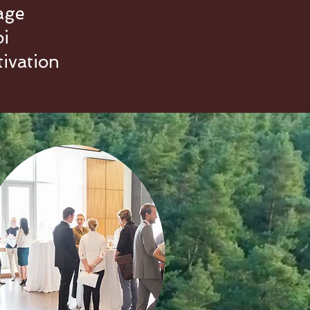
age
oi
ivation